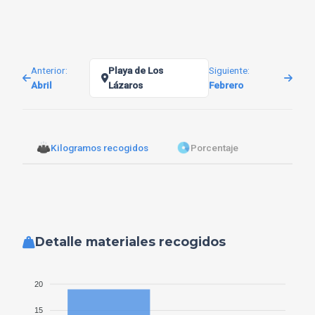
2025-03-02 14:17:55
Barcos Por el Mundo
La flota oscura rusa sigue operando con total impunidad en aguas canarias
2025-03-02 14:14:48
Anterior:
Playa de Los
Siguiente:
Abril
Lázaros
Febrero
Publicación SomosUnaOla
Comienza la temporada de acciones ambientales con el movimiento socio-ambiental
VER TODOS
2025-03-02 14:14:16
Asia los arroja al mar y Trump los resucita. Europa, sola
Kilogramos recogidos
Porcentaje
contra los plásticos
Las cifras no cuadran con los planes
2025-03-02 14:12:18
🎄 Arbol de Navidad de SomosunaOla
Este año 2024, el voluntariado participante ha querido hacer un guiño a estas fechas tan señaladas, construyendo un gran árbol de navidad 🎄compuesto por algunos de los residuos retirados
2024-12-24 17:26:31
Detalle materiales recogidos
Limpieza de #LaPavona(#BreñaAlta)
Un "trocito" de nuestro monte🌳 que sin duda, requería ACCIÓN
2024-12-14 17:31:33
20
#LosGuinchos(#BreñaAlta).
15