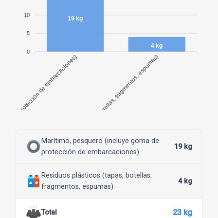
algunos momentos de nuestro sábado en equipo
2024-10-15 06:39:48
10
19 kg
5
4 kg
0
e goma de protección de embarcaciones)
Residuos plásticos (tapas, botellas, fragmentos, espumas)
Marítimo, pesquero (incluye goma de
19 kg
protección de embarcaciones)
Residuos plásticos (tapas, botellas,
4 kg
fragmentos, espumas)
23 kg
Total