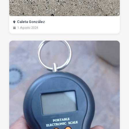
Caleta González
1 Agosto 2024