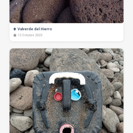
Valverde del Hierro
12 Octubre 2023