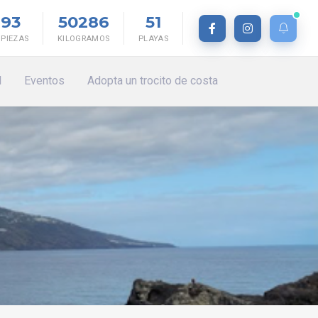
193
50286
51
MPIEZAS
KILOGRAMOS
PLAYAS
l
Eventos
Adopta un trocito de costa
ENLACES INTERESANTES
ACCIONESSOMOSUNAOLA🌊: Nueva experiencia en El
callao de Nogales
Ayer #somosunaola🌊 sumó nueva experiencia a su memoria y bagaje en la zona protegida de El callao de Nogales
2025-03-26 03:37:47
Arte, reciclaje y activismo: la lucha de Gustavo Díaz por
un mar "libre de residuos"
Herrumbre vivo: El arte de darle vida a los residuos
2025-03-02 16:04:55
Cape Texas
Tras solicitar fondeo en la isla y tras unas horas detenido frente a la capital, tomó de nuevo rumbo norte hasta que apagó su señal de identificación automática
2025-03-02 14:17:55
Publicación de Somos una ola
Nuestra isla no tiene precio.