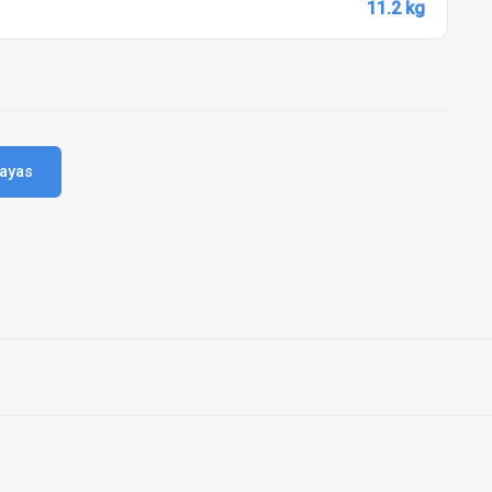
11.2 kg
layas